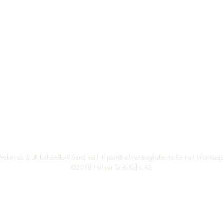
Top
nsker du å bli forhandler? Send mail til
post@helmerteogkaffe.no
for mer informasj
©2018 Helmer Te & Kaffe AS