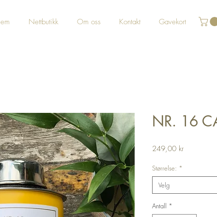
jem
Nettbutikk
Om oss
Kontakt
Gavekort
NR. 16 
Pris
249,00 kr
Størrelse:
*
Velg
Antall
*