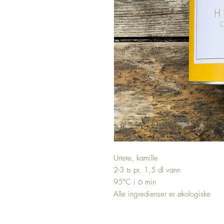
Urtete, kamille
2-3 ts pr. 1,5 dl vann
95°C i 6 min
Alle ingredienser er økologiske