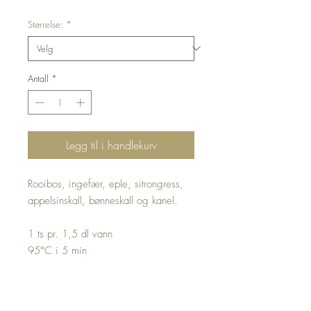
Størrelse:
*
Antall
*
Legg til i handlekurv
Rooibos, ingefær, eple, sitrongress,
appelsinskall, bønneskall og kanel.
1 ts pr. 1,5 dl vann
95
°
C i 5 min