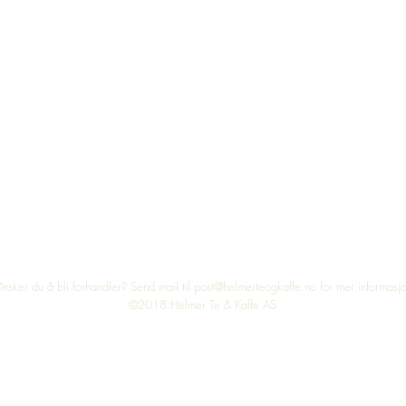
Top
nsker du å bli forhandler? Send mail til
post@helmerteogkaffe.no
for mer informasj
©2018 Helmer Te & Kaffe AS